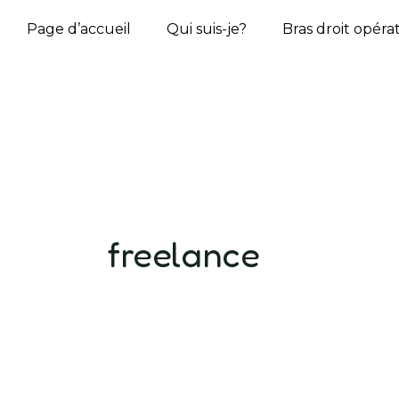
Aller
Page d’accueil
Qui suis-je?
Bras droit opéra
au
contenu
freelance