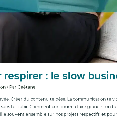
respirer : le slow busi
ion
/ Par
Gaétane
crevée. Créer du contenu te pèse. La communication te vid
s te trahir. Comment continuer à faire grandir ton bus
ille souvent ensemble sur nos projets respectifs, et pou