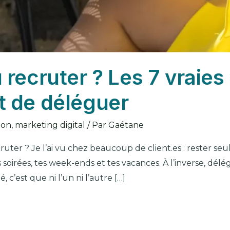
 recruter ? Les 7 vraies
t de déléguer
ion
,
marketing digital
/ Par
Gaétane
cruter ? Je l’ai vu chez beaucoup de client.es : rester seu
soirées, tes week-ends et tes vacances. À l’inverse, délég
, c’est que ni l’un ni l’autre […]