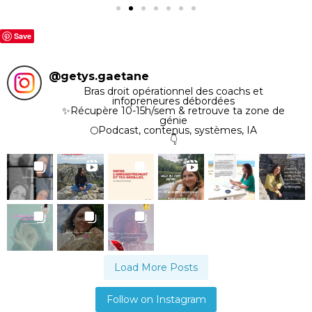
Save
@
getys.gaetane
Bras droit opérationnel des coachs et
infopreneures débordées
✨️Récupère 10-15h/sem & retrouve ta zone de
génie
🌕Podcast, contenus, systèmes, IA
👇
Load More Posts
Follow on Instagram